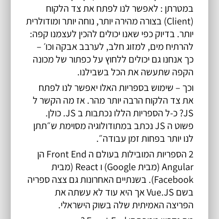
במטרתן : לאפשר לנו לפתח את צד הלקוח 
(Client) בצורה מהירה יותר, נוחה יותר ומודולרית 
יותר. בדיוק כפי שאנו יכולים להכין לעצמנו קפה: 
להרתיח מים, למזוג חלב, לערבב אבקה וכו׳ – 
כך אנחנו גם יכולים ללחוץ על כפתור של מכונה 
הקפה שתעשה את הכל בשבילנו.
וכך – שימוש בספריות האלו יאפשר לנו לפתח 
את צד הלקוח הרבה יותר מהר. אז מה הקשר ל 
JS? כ-ל הספריות הללו נכתבות ב JS. כולן. 
פשוט ה JS נכתב במתודולוגיה מסוימת ש״תתן 
לנו יותר בפחות זמן עבודה״.
2 הספריות המובילות בעולם ה Front End הן 
Angular (מבית Google) ו React (מבית 
Facebook). בשנתיים האחרונות גם צצה ספריה 
בשם Vue.JS אך היא עוד לא עשתה את 
הפריצה האמיתית שלה בשוק הישראלי.