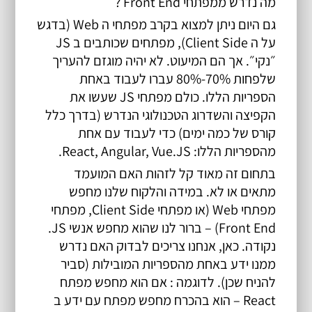
מה נדרש ממפתחי Front End ?
גם היום ניתן למצוא בקרב מפתחי ה Web (בדגש 
על ה Client Side), מפתחים שכותבים ב JS 
״נקי״. אך הם המיעוט. לא יהיה מוגזם להעריך 
שלפחות 70%-80% עברו לעבוד באחת 
הספריות הללו. כולם מפתחי JS שעשו את 
הקפיצה והשדרוג הטכנולוגי הנדרש (בדרך כלל 
קורס של כמה ימים) כדי לעבוד עם אחת 
מהספריות הללו: React, Angular, Vue.JS.
בתחום זה מאוד קל לזהות האם המועמד 
מתאים או לא. במידה והלקוח שלנו מחפש 
מפתחי Web (או מפתחי Client Side, מפתחי 
Front End) – ברור לנו שהוא מחפש אנשי JS. 
נקודה. כאן, אנחנו צריכים לבדוק האם נדרש 
ממנו ידע באחת מהספריות המובילות (סביר 
להניח שכן). לדוגמה : אם הוא מחפש 
מפתח 
React
 – הוא בהכרח מחפש מפתח עם ידע ב 