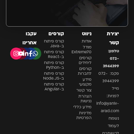
יצירת
ניווט
קורסים
עקבו
אודות
קורס פיתוח
קשר
אחרינו
ב-Java
מודל
טלפון:
Extreme70
קורס פיתוח
ב-React
קורסים
072-
ליחידים
קורס פיתוח
3944399
ב-Python
קורסים
פקס: 072-
לחברות
קורס פיתוח
ב-Node.JS
מידע
3944399
מקצועי
קורס פיתוח
מייל
ב-Angular
צור קשר
לפניות:
הצהרת
נגישות
info@yaniv-
מידע כללי
arad.com
מדיניות
הפרטיות
נשמח
לעמוד
לרשותכם