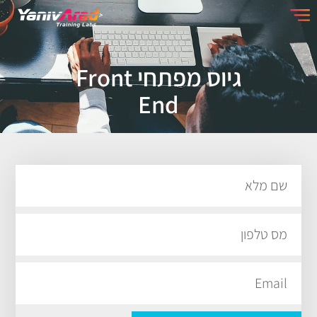
גיוס מפתחי Front
End