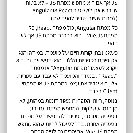
JS אך אם הוא מחפש מפתח JS – לא בטוח 
שנדרש אכן לשלוט ב React או Angular 
(למרות ששוב, סביר להניח שכן).
כל מפתח Angular, כול מפתח React, כל 
מפתח Vue.Js – הוא בהכרח
 מפתח JS
 אך לא 
ההפך.
כשאנו נבחן קורות חיים של מועמד, במידה והוא 
אכן פיתח בספריות הללו – הוא ידגיש את זה. הוא 
ייקרא לעצמו ״מפתח Angular״ או מפתח 
“React” . במידה והמועמד לא עבד עם ספריות 
אלו, הוא יגדיר את עצמו כמפתח JS או מפתחי 
Client בלבד.
בנוסף, היות והספריות מאוד דומות במהותן, לא 
מן הנמנע שלקוח, המחפש מפתח עם ידע 
בספריה מסוימת, יסכים ״להתפשר״ על מפתח 
בספריה אחרת. בהחלט יכול להיות שהוא מחפש 
מפתח Vue.JS, אך יסכים גם לגייס מפתח 