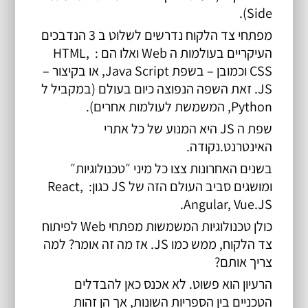
Side).
מפתחי צד הלקוח נדרשים לשלוט ב 3 הנדבכים 
העיקריים בעולמות ה Web ואלו הם : HTML, 
CSS וכמובן – בשפת Java Script, או בקיצור – 
JS. זאת השפה הנפוצה כיום בעולם (במקביל ל 
Python, המשמשת לעולמות אחרים).
שפת ה JS היא המנוע של כל אתרי 
האינטרנט.נקודה.
בשנים האחרונות צצו כל מיני ״טכנולוגיות״ 
ומושגים סביב העולם הזה של JS כגון: React, 
Angular, Vue.JS.
כולן טכנולוגיות המשמשות מפתחי Web לפיתוח 
צד הלקוח, ממש כמו JS. אז מה זה אומר? למה 
צריך אותם?
הרעיון הוא פשוט. לא אכנס כאן להבדלים 
הטכניים בין הספריות השונות, אך הן זהות 