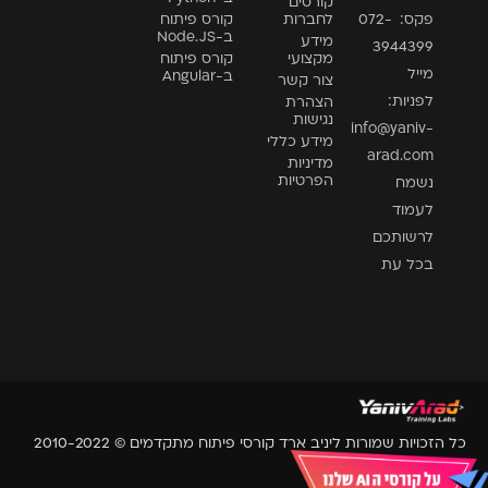
קורסים
פקס: 072-
לחברות
קורס פיתוח
ב-Node.JS
מידע
3944399
מקצועי
קורס פיתוח
מייל
ב-Angular
צור קשר
לפניות:
הצהרת
נגישות
info@yaniv-
מידע כללי
arad.com
מדיניות
הפרטיות
נשמח
לעמוד
לרשותכם
בכל עת
כל הזכויות שמורות ליניב ארד קורסי פיתוח מתקדמים © 2010-2022
Website by Essence