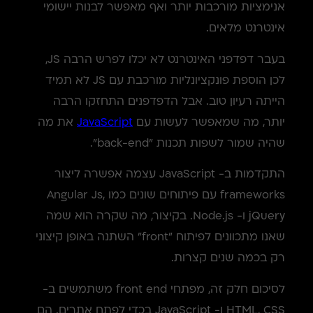
אנימציות מורכבות יותר ואף מאפשר לבנות יישומי
אינטרנט מלאים.
בעבר דפדפני האינטרנט לא יכלו לפרש הרבה JS,
לכן הוספת פונקציונליות מורכבת עם JS לא תמיד
הייתה רעיון טוב. אבל הדפדפנים התחזקו הרבה
יותר, מה שמאפשר לעשות עם
JavaScript
את מה
שהיה שמור לשפות תכנות "back-end".
התקדמות ב- JavaScript עצמה אפשרה ליצור
frameworks עם פיתוחים שונים כמו Angular Js,
jQuery ו- Node.js. בקיצור, מה שקרה הוא שמה
שאנו מתכוונים לפיתוח "front" השתנה באופן קיצוני
רק בכמה שנים קצרות.
לסיכום חלק זה, מפתחי front end משתמשים ב-
HTML, CSS ו- JavaScript בכדי לפתח אתרים. הם