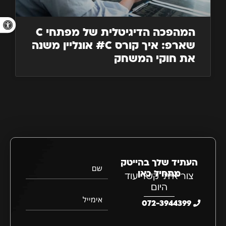
פתח סרגל 
המהפכה הדיגיטלית של מפתחי C
שארפ: איך קורס C# אונליין משנה
את חוקי המשחק
העתיד שלך בהייטק
שם
מתחיל כאן
צור איתי קשר עוד
היום
אימייל
072-3944399