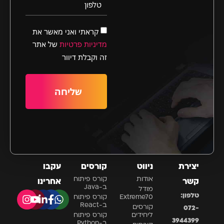
טלפון
קראתי ואני מאשר את
מדיניות פרטיות
של אתר
זה וקבלת דיוור
שליחה
יצירת
ניווט
קורסים
עקבו
אודות
קורס פיתוח
קשר
אחרינו
ב-Java
מודל
טלפון:
Extreme70
קורס פיתוח
ב-React
קורסים
072-
ליחידים
קורס פיתוח
3944399
ב-Python