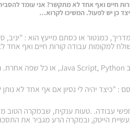
ורות חיים ואף אחד לא מתקשר? אני עומד להסביר
צד כן יש לפעול. המשיכו לקרוא…
יך, כמנטור או כסתם מייעץ הוא : "יניב, סי
שולח למקומות עבודה קורות חיים ואף אחד 
זה לא משנה אם למדת לפתח ב Java Script, Python, או כל שפ
 : "כיצד יהיה לי נסיון אם אף אחד לא נותן 
פשי עבודה. .טעות ענקית, שבמקרה הטוב מ
שיית הייטק, ובמקרה הרע מגביר את התסכול