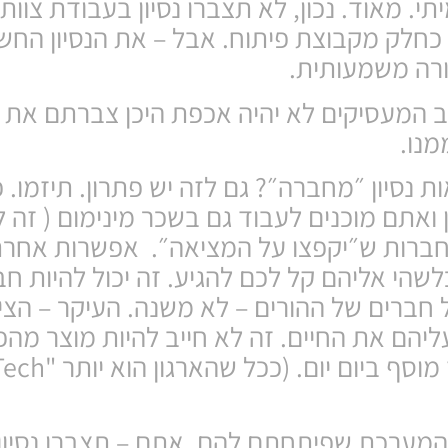
יתי. מאוד. נכון, לא תצברו נסיון בעבודת צוו
ניהול תצורה כחלק מקבוצת פיתוח. אבל – את הנסיון הח
ורה משמעותית.
וייקטים, לרוב המעסיקים לא יהיה אכפת היכן צברתם את
נו.
 נסיון ״מחברה״? גם לזה יש פתרון. תיזמו. פ
 ואתם מוכנים לעבוד גם בשכר מינימום ( זה ל
 חברות ש״יקפצו על המציאה״. אפשרות אחרת
שהי אליהם קל לכם להגיע. זה יכול להיות ח
חברים של ההורים – לא משנה. העיקר – הצי
הם את החיים. זה לא חייב להיות מוצר מהפ
המערכת שפיתחתם להם. אתם – תצברו נסיון 