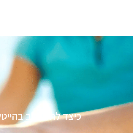
מודל Extreme 70
הכשרות וליווי להייטק - קורסים ליחידי
צור קשר
כיצד להשתלב בהייטק 