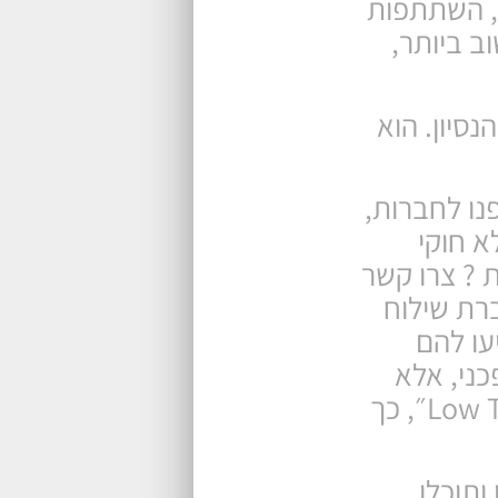
ת, השתתפות
שוב ביותר,
 הנסיון. הוא
נו לחברות,
א חוקי
 ? צרו קשר
ברת שילוח
עו להם
כני, אלא
אפילו מערכת קטנה שתתן ערך מוסף ביום יום. (ככל שהארגון הוא יותר "Low Tech״, כך
ותוכלו