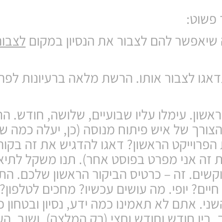
פשוט:
שיאפשר להם לצבור את הנסיון במקום
לצבור
תדאגו לצבור אותו. הרשת מלאה ברעיונות לפרו
שון. עימלו עליו שבועיים, שלושה, חודש. הת
 הצורך של איש פיתוח מנוסה (כן, יעלה כמה ש
הפרוייקט הראשון? דאגו להדגיש את זה בקורו
את זה אני מפרט בפוסט אחר). תנו משקל לתיא
קשים. זה – כרטיס הביקור הראשון שלכם. הת
חיים? יופי. מה עושים עכשיו? מחכים לטלפון
ני. אתם לא תאמינו כמה ידע, נסיון ובטחון כ
בין חודש וחודש וחצי (רק המלצה). ושוב, ה