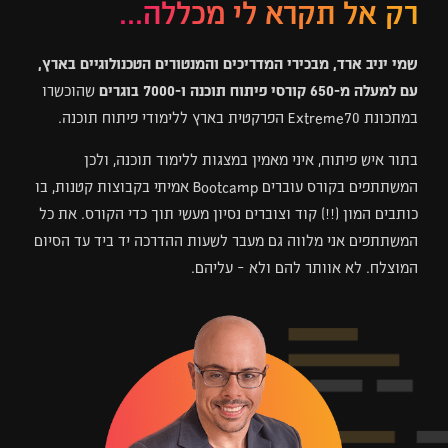
רק אל תקרא לי מכללה...
שמי יניב ארד, מבכירי המדריכים והמנטורים הטכנולוגיים בארץ,
עם למעלה מ-650 קורסי פיתוח תוכנה ו-7000 בוגרים
שהוכשרו
במתכונת Extreme70 הפרקטית בארץ ללימודי פיתוח תוכנה.
בתור איש פיתוח, איני מאמין במצגות ללימוד תוכנה, ולכן
המשתתפים בקורס עוברים Bootcamp אמיתי בקבוצות קטנות, בו
כותבים המון (!!) קוד וצוברים נסיון מעשי תוך כדי הקורס. את כל
המשתתפים אני מלווה גם מעבר לשעות ההדרכה יד ביד עד הסיום
המוצלח. לא אוותר להם ולא – עליהם.