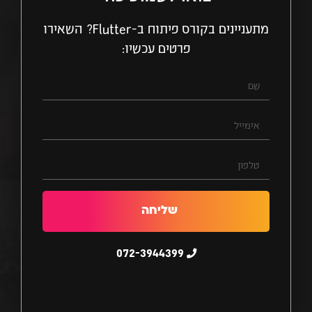
מתעניינים בקורס פיתוח ב-Flutter? השאירו
פרטים עכשיו:
שם
אימייל
טלפון
שליחה
072-3944399