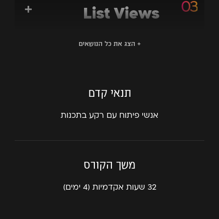
List Views
+ הצג את כל הנושאים
Apps with State
תנאי קדם
Structuring
אנשי פיתוח עם רקע בתכנות​
Apps
משך הקורס
Working with
BackEnd Data
32 שעות אקדמיות (4 ימים)