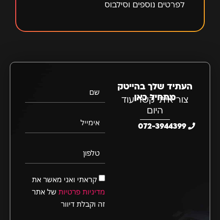
לפרטים נוספים וסילבוס
העתיד שלך בהייטק
שם
מתחיל כאן
צור איתי קשר עוד
היום
אימייל
072-3944399
טלפון
קראתי ואני מאשר את
מדיניות פרטיות
של אתר
זה וקבלת דיוור