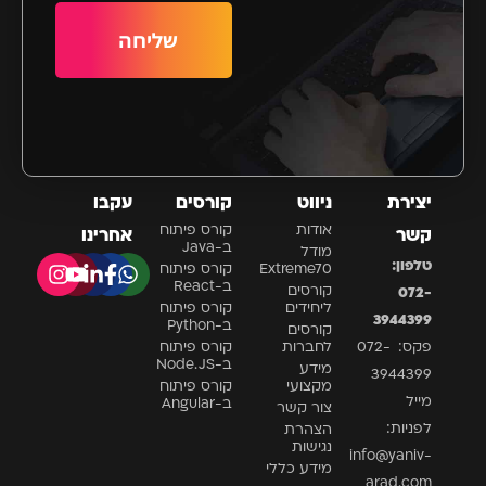
שליחה
יצירת
ניווט
קורסים
עקבו
אודות
קורס פיתוח
קשר
אחרינו
ב-Java
מודל
טלפון:
Extreme70
קורס פיתוח
ב-React
קורסים
072-
ליחידים
קורס פיתוח
3944399
ב-Python
קורסים
פקס: 072-
לחברות
קורס פיתוח
ב-Node.JS
מידע
3944399
מקצועי
קורס פיתוח
מייל
ב-Angular
צור קשר
לפניות:
הצהרת
נגישות
info@yaniv-
מידע כללי
arad.com