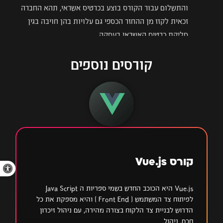
והתשלום עבור הקורס בוצע בכרטיס אשראי, תהא החברה
זכאית לקזז מן ההחזר הכספי גם עלויות בהן חויבה בגין
סליקת כרטיס האשראי בעסקה.
קורסים נוספים
קורס Vue.js
פתח סרגל 
Vue.js היא הכוכב החדש בשמי ספריות ה Java Script
לפיתוח צד המשתמש ( Front End ) והיא מספקת את כל
הדרוש לבניית צד הלקוח בצורה מהירה, עם ניהול זיכרון
חכם, ניהול…