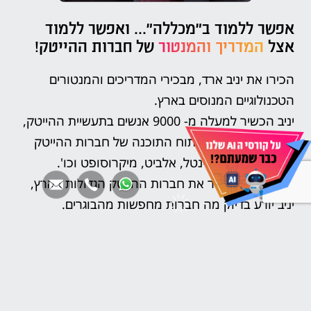
אפשר ללמוד ב"מכללה"... ואפשר ללמוד
אצל
המדריך והמנטור
של חברות ההייטק!
הכירו את יניב ארד, מבכירי המדריכים והמנטורים
הטכנולוגיים המנוסים בארץ.
יניב הכשיר למעלה מ- 9000 אנשים בתעשיית ההייטק,
ומכשיר את אנשי פיתוח התוכנה של חברות ההייטק
מהמובילות כגון אינטל, אלביט, מיקרוסופט וכו'.
בתור מי שמכשיר את חברות ההייטק הגדולות בארץ,
יניב יודע בדיוק מה חברות מחפשות מהבוגרים.
למעשה, תוכנית ההכשרה נבנתה מתוך הצרכים של
חברות ההייטק!
הקורס של יניב הוא יחידי בארץ המקנה לך מנטור צמוד
לאורך כל המסלול ועד לחתימה על החוזה הבא שלך!!