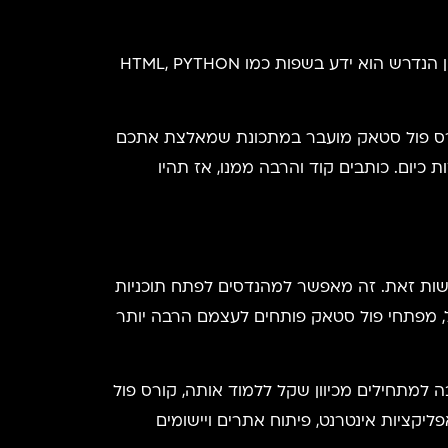
אם אתם מעוניינים להירשם לקורסים כמו קורס FULL STACK ואתם תוהים מה הניסיון הנדרש להרשמה, אז הניסיון הנדרש הוא ידע בשפות כמו HTML, PYTHON
 קורס פול סטאק מועבר במתכונת שמאלצת אתכם
אחת ממתכונות פיתוח ה-WEB הכי אינטנסיביות שקיימות כיום. כותבים קוד והרבה ממנו, אז תהיו
שות זאת. זה מאפשר למהנדסים לפתח תוכניות
האוטומציה, שאלו הם תהליכים שלעולם אינם חדלים מלהתפתח בעולם פיתוח ה-WEB. בפועל, מפתחי פול סטאק פותחים לעצמם הרבה יותר
גבוהה המהווה בחירה טובה למתחילים מכיוון שקל ללמוד אותה, קורס פול
יקציות אינטרנט, פיתוח אתרים ויישומים