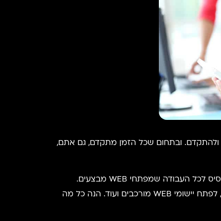
ום שלעולם אינו חדל מלהתפתח ולהתקדם. ובתחום שכל הזמן מתקדם, גם אתם,
ישנן שפות לא מעטות בתחום פיתוח ה-WEB, כולל תוכנות כמו Python, C ++ ו- Java, שהן למעשה מהוות את הבסיס לכל העבודה שמפתחי WEB מבצעים.
שפות תכנות אלו מאפשרות למהנדסים ומפתחים לכתוב קוד, וזאת כדי לפתור בעיות, להפוך משימות לאוטומטיות, לפתח יישומי WEB מורכבים ועוד. הנה כל מה