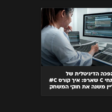
כה הדיגיטלית של
מפתחי C שארפ: איך קורס C#
יין משנה את חוקי המשחק