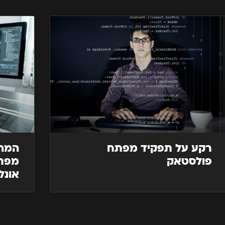
רקע על תפקיד מפתח
המהפ
פולסטאק
אונל