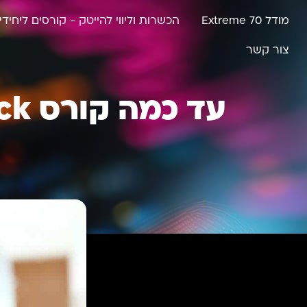
מודל Extreme 70
הכשרות וליווי להייטק - קורסים ליחידי
צור קשר
עד כמה קורס Full Stack נדרש בתחום פיתוח ה-WEB?