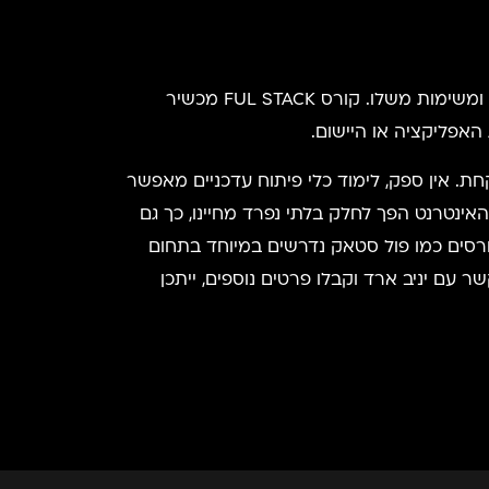
בשורה התחתונה, יישום מורכב כאפליקציה, שלמעשה מורכבת ממודולים רבים ושונים, כאשר לכל אחד יש מטרה ומשימות משלו. קורס FUL STACK מכשיר
אפליקציה או היישום.
חת. אין ספק, לימוד כלי פיתוח עדכניים מאפשר
האינטרנט הפך לחלק בלתי נפרד מחיינו, כך גם
רסים כמו פול סטאק נדרשים במיוחד בתחום
יק להתפתח בעצמו. לא בטוחים שהרקע שלכם מספיק עבור קורס FULL STACK? צרו קשר עם יניב ארד וקבלו פרטים נוספים, ייתכן