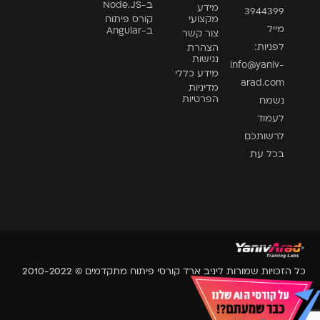
ב-Node.JS
מידע
3944399
מקצועי
קורס פיתוח
מייל
ב-Angular
צור קשר
לפניות:
הצהרת
נגישות
info@yaniv-
מידע כללי
arad.com
מדיניות
הפרטיות
נשמח
לעמוד
לרשותכם
בכל עת
כל הזכויות שמורות ליניב ארד קורסי פיתוח מתקדמים © 2010-2022
Website by Essence