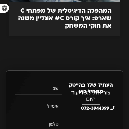
פתח סרגל 
המהפכה הדיגיטלית של מפתחי C
שארפ: איך קורס C# אונליין משנה
את חוקי המשחק
העתיד שלך בהייטק
שם
מתחיל כאן
צור איתי קשר עוד
היום
אימייל
072-3944399
טלפון