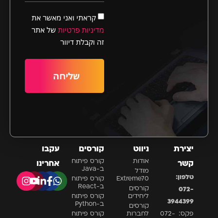
קראתי ואני מאשר את
מדיניות פרטיות
של אתר
זה וקבלת דיוור
שליחה
יצירת
ניווט
קורסים
עקבו
אודות
קורס פיתוח
קשר
אחרינו
ב-Java
מודל
טלפון:
Extreme70
קורס פיתוח
ב-React
קורסים
072-
ליחידים
קורס פיתוח
3944399
ב-Python
קורסים
פקס: 072-
לחברות
קורס פיתוח