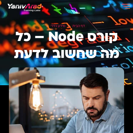
דף הבית
»
מידע כללי
»
קורס Node – כל
מה שחשוב לדעת