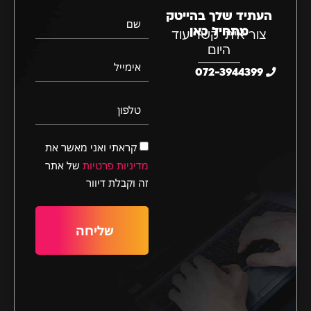
העתיד שלך בהייטק
שם
מתחיל כאן
צור איתי קשר עוד
היום
אימייל
072-3944399
טלפון
קראתי ואני מאשר את
מדיניות פרטיות
של אתר
זה וקבלת דיוור
שליחה