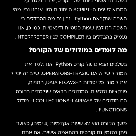
בשלב הראשוני ביותר של הקורס, אנחנו נלמד על
המבוא לשפת ה-SCRIPT הייחודית הזו. אנחנו נבין מהי
השפה שנקראת Python ונבין גם מה ההבדלים בין
השפה הזו לבין שפות סטטיות ודינאמיות. כמו כן, אנו
נעמיק בהבדלים בין COMPILER לבין INTERPRETER.
מה לומדים במודולים של הקורס?
בשלבים הבאים של קורס Python אנו נלמד את
המודול של BASIC DATA ו-OPERATORS. שלב זה יכלול
את לימודי כל יסודות ה-DATA FLOWS, התניות,
פונקציות ולולאות. המודולים הבאים שנלמדים בקורס
הם מודולים של ARRAYS ו-COLLECTIONS ו- מודול
FUNCTIONS .
משך הקורס הוא 32 שעות אקדמיות (4 ימים), כאשר
ניתן להזמין גם קורסים בהתאמה אישית. אם אתם