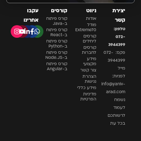
יצירת
ניווט
קורסים
עקבו
אודות
קורס פיתוח
קשר
אחרינו
ב-Java
מודל
טלפון:
Extreme70
קורס פיתוח
ב-React
קורסים
072-
ליחידים
קורס פיתוח
3944399
ב-Python
קורסים
פקס: 072-
לחברות
קורס פיתוח
ב-Node.JS
מידע
3944399
מקצועי
קורס פיתוח
מייל
ב-Angular
צור קשר
לפניות:
הצהרת
נגישות
info@yaniv-
מידע כללי
arad.com
מדיניות
הפרטיות
נשמח
לעמוד
לרשותכם
בכל עת