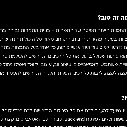
התכנות הייתה תפיסה של התמחות – בניית התמחות גבוהה ברכ
יות, בעיקר מהזווית הוובית, התרחב מאוד סל היכולות הנדרשות
נדרשו לגייס עוד ועוד אנשי פיתוח, כל אחד בעל התמחות בתחום
דרשות להשלמת הפרויקט. פיתוח Full Stack הוא פיתוח שכולל בתוכו את כל הרכיבים הנד
וויית משתמש, דאטאבייסים, עיצוב ווב, עיצוב ויז'ואל ואפילו ני
 מקצה לקצה, לרבות כל רכיבי השרת והלקוח הנדרשים להעמיד א
?
בהתאם לתיאור אותו הבאנו לעיל, קורס Full Stack מיועד להעניק לכם את סל היכולות הנד
בכלל זה, תלמדו שפות וכלים לפיתוח Front End, שפות וכלים לפיתוח