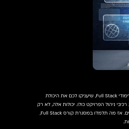
אם יש מהלך אחד שאתם יכולים לעשות היום לטובת הקריירה שלכם בעולם פיתוח התוכנה, יהיה זה המהלך של לימודי Full Stack, שיעניקו לכם את היכולת
יבי ניהול הפרויקט כולו. יכולות אלה, לא רק
שנדרשות עבור המפתח הפרטי, אלא היום הופכות לסטנדרט לו מצפים ארגוני פיתוח המעסיקים צוותי פיתוח שלמים. אז מה תלמדו במסגרת קורס Full Stack,
ת.