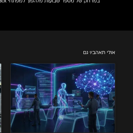
במרחק של מספר שבועות מלהפוך למפתחי Full Stack מקצועיים.
אולי תאהב/י גם