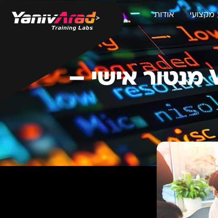
מקצועי
אודות
קורס FULL STACK: מכללת אונליין VS מנטור אישי –