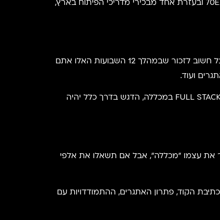
הטכנולוגיים שלכם. ואפשר להשיג את זה תוך 12 שבועות בלבד. זאת, תצליחו לעשות באמצעות מתכונת 70EXTREME ובעזרת אחד מבכירי מדריכי הפיתוח בארץ,
חשוב לציין, מתכונת אקסטרים 70 היא מתכונת אינטנסיבית. קורס FULL STACK אמנם נמשך 12 שבועות בלבד, אבל חשוב לזכור שבמהלך 12 השבועות האלו אתם
גרים ועוד.
למעשה, כאן מתבטא ההבדל הראשון ואולי הכי חשוב בין מכללות לבין מנטור אישי. כשאתם הולכים ללמוד קורס FULL STACK במכללה, הדגש בדרך כלל יהיה
ר את עצמו "מכללה", אבל אם תשאלו את אלפי
 ה-WEB בארץ, יש לכך יתרונות. התרגולים, כתיבת הקוד, פתרון האתגרים, ההתמודדויות עם