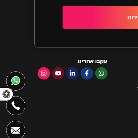
חה
עקבו אחרינו
פתח סרגל 