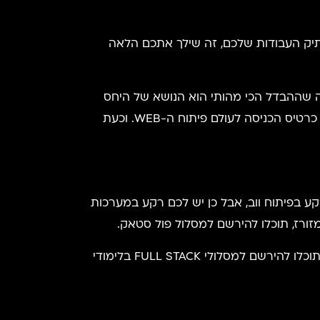
ה לגבש את תיק העבודות שלכם, זה שילך אתכם הלאה
אה שההבדל הכי מהותי הוא הנושא של היחס
האישי והליווי המקצועי הצמוד. יניב ארד יסייע לכם במציאת מקום העבודה הראשון שלכם, זה שיהווה עבורכם את כרטיס הכניסה לעולם פיתוח ה-WEB. וכעת
רים שלהם. אם אין לכם רקע בפיתוח ווב, אבל כן יש לכם רקע במערכות
ורז, תוכלו להירשם למסלול פול סטאק.
אם נותרתם סקרנים ואתם צריכים פרטים נוספים, אנחנו ממליצים על פנייה ליניב וקבלת כל המידע הרלוונטי לכם. תוכלו להירשם למסלולי FULL STACK בלימודי