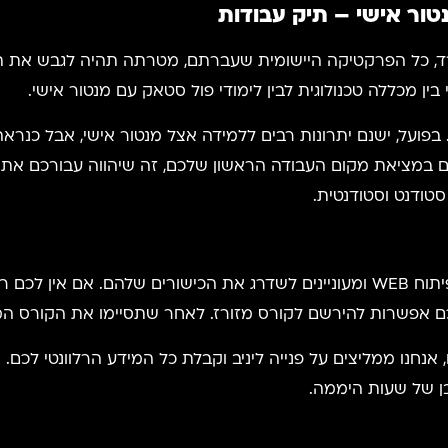
נטור אישי – תיק עבודות
ם קורס FULL STACK עם יניב ארד, כל הפרקטיקה היישומית שעברתם, מטרתה תהי
בין מכללה טכנולוגית לבין לימודי פול סטאק עם מנטור אישי.
פועל, ישנם יתרונות רבים ללמידה אצל מנטור אישי, אבל כנר
הקורס מתאים אך ורק למי שמגיעים עם רקע בפיתוח WEB ומעוניינים לשדרג את הכישו
כם אפשרות להירשם לקורס מזורז. לאחר שתסיימו את הקורס המז
בן של שעות היממה.