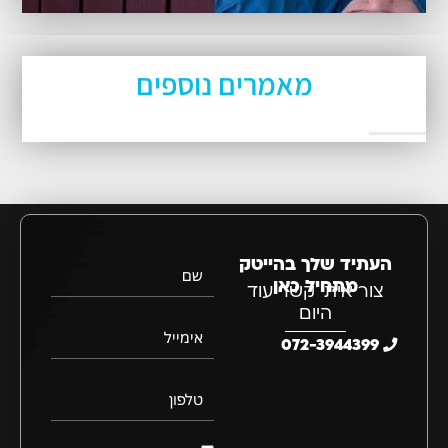
מאמרים נוספים
העתיד שלך בהייטק
שם
מתחיל כאן
צור איתי קשר עוד
היום
אימייל
072-3944399
טלפון