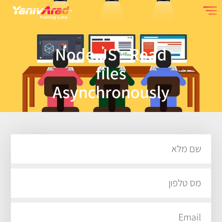
Node.JS - Read
files
Asynchronously