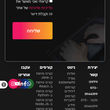
קראתי ואני מאשר את
מדיניות פרטיות
של אתר
זה וקבלת דיוור
שליחה
יצירת
ניווט
קורסים
עקבו
אודות
קורס פיתוח
קשר
אחרינו
ב-Java
מודל
פתח סרגל 
טלפון:
Extreme70
קורס פיתוח
ב-React
קורסים
072-
ליחידים
קורס פיתוח
3944399
ב-Python
קורסים
פקס: 072-
לחברות
קורס פיתוח
ב-Node.JS
מידע
3944399
מקצועי
קורס פיתוח