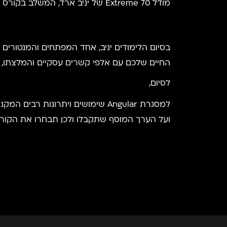
מודל Extreme 70 של יניב ארד, המשלב בקורס שלו 70% מהזמן התנסות מעשית והשלמה של 3 פרויקטים עד גמר הקורס בהצלחה.
בסיום הלימודים יניב, אחד המפתחים והמנטורים 
החיים שלכם עם אלפי קשרים עסקיים והמלצתו, תק
לסיום,
למסגרת Angular שימושים ויתרונ
ועל הערך המוסף שתקבלו ולכן תבחרו את הקורס ש