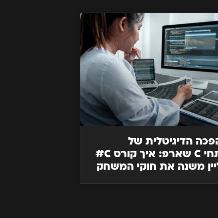
כה הדיגיטלית של
מפתחי C שארפ: איך קורס C#
יין משנה את חוקי המשחק