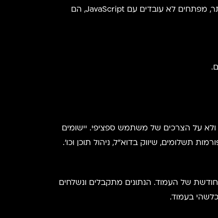
הג'אווה סקריפט הפופולריות ביותר לבניית יישומי ווב. עם זאת, כאשר משתמשים בגרסאות Angular החדשות ביותר, מפתחים לא עובדים עם JavaScript, הם
.
לות ולא על הצרכים של משתמש ספציפי. יישומים
ודשת של העמוד. הנתונים מתקבלים ונשלחים
לשהי בעמוד.