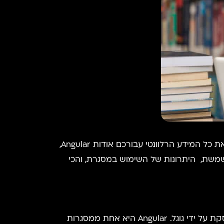
מקצועי ומתלבטים האם זה מתאים לכם? הגעתם בדיוק למקום הנכון. ריכזנו עבורכם את כל המידע הרלוונטי עבורכם אודות Angular,
 כאן תוכלו למצוא את כל המידע, החל ממה זה בכלל Angular, למה היא משמשת, היתרונות של השימוש במסגרת, והכי
Angular היא מסגרת של JavaScript המשמשת מפתחים לבנות יישומי אינטרנט, שולחן עבודה ומובייל והיא מתוחזקת על ידי גוגל. Angular היא אחת ממסגרות