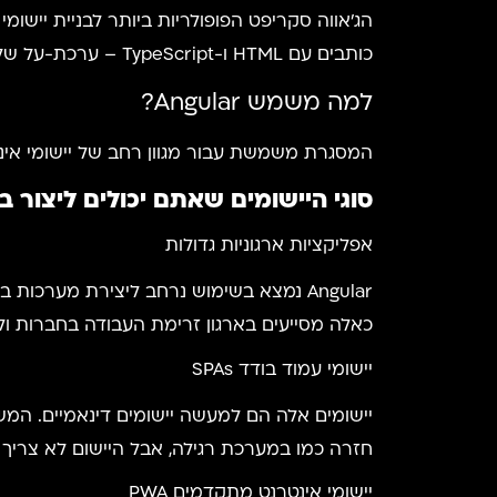
כותבים עם HTML ו-TypeScript – ערכת-על של JavaScript.
למה משמש Angular?
המסגרת משמשת עבור מגוון רחב של יישומי אינטר
סוגי היישומים שאתם יכולים ליצור באמצעות ular
אפליקציות ארגוניות גדולות
Angular נמצא בשימוש נרחב ליצירת מערכו
כאלה מסייעים בארגון זרימת העבודה בחברות ולנהל פעולות ספציפיות. דוגמאות למ
יישומי עמוד בודד SPAs
יישומים אלה הם למעשה יישומים דינאמיים. ה
חזרה כמו במערכת רגילה, אבל היישום לא צרי
יישומי אינטרנט מתקדמים PWA