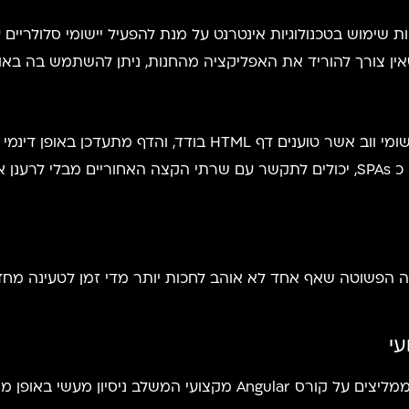
פשר לעשות שימוש בטכנולוגיות אינטרנט על מנת להפעיל יישומי סלולר
Angular תומך ביישומי עמוד בודד והם סוג של יישומי ווב אשר טו
היישום האינטרנטי. יישומי עמוד בודד, הידועים גם כ SPAs, יכולים לתקשר עם שרתי הקצ
בפיתוח כמו בפיתוח, רק הניסיון קובע. לכן אנחנו ממליצים על קורס ar