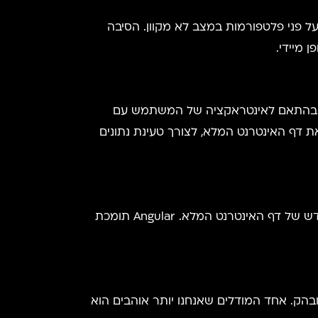
יים על פני פלטפורמות במצב לא מקוון. הסיבה
ענים דף HTML בודד, והדף מתעדכן באופן דינמי בהתאם לאינטראקציה של המשתמש עם
ה האחוריים מבלי לרענן את דף האינטרנט המלא, לצורך טעינת נתונים
SPAs מספקים חווית משתמש טובה יותר מהסיבה הפשוטה שאף אחד לא אוהב לחכות יותר מדי זמן לטעינה מחדש של דף האינטרנט המלא. Angular תומכת
Angul מקצועי המשלב ניסיון מעשי באופן מובהק. אחד המודלים שאנחנו יותר אוהבים הוא