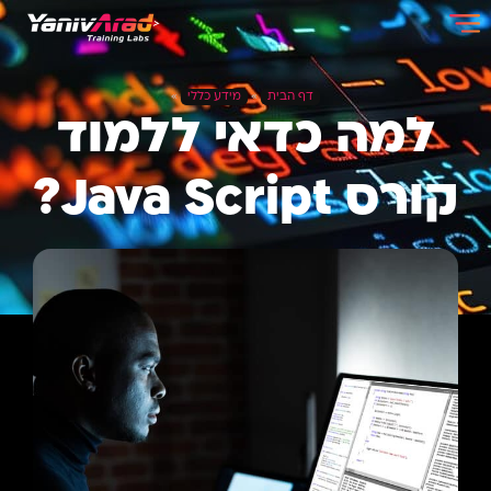
דף הבית
»
מידע כללי
»
למה כדאי ללמוד
קורס Java Script?