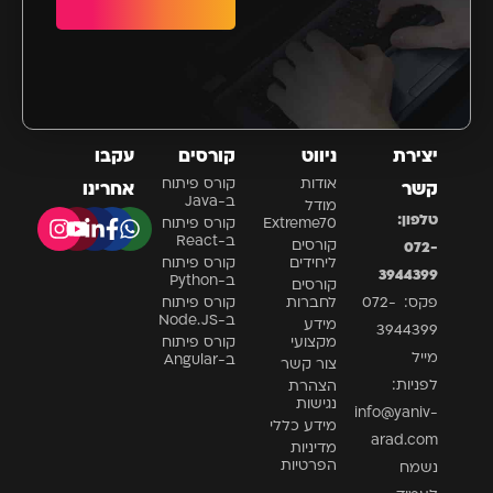
יצירת
ניווט
קורסים
עקבו
אודות
קורס פיתוח
קשר
אחרינו
ב-Java
מודל
טלפון:
Extreme70
קורס פיתוח
ב-React
קורסים
072-
ליחידים
קורס פיתוח
3944399
ב-Python
קורסים
פקס: 072-
לחברות
קורס פיתוח
ב-Node.JS
מידע
3944399
מקצועי
קורס פיתוח
מייל
ב-Angular
צור קשר
לפניות:
הצהרת
נגישות
info@yaniv-
מידע כללי
arad.com
מדיניות
הפרטיות
נשמח