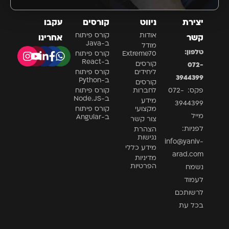
יצירת
ניווט
קורסים
עקבו
אודות
קורס פיתוח
קשר
אחרינו
ב-Java
מודל
טלפון:
Extreme70
קורס פיתוח
ב-React
קורסים
072-
ליחידים
קורס פיתוח
3944399
ב-Python
קורסים
פקס: 072-
לחברות
קורס פיתוח
ב-Node.JS
מידע
3944399
מקצועי
קורס פיתוח
מייל
ב-Angular
צור קשר
לפניות:
הצהרת
נגישות
info@yaniv-
מידע כללי
arad.com
מדיניות
הפרטיות
נשמח
לעמוד
לרשותכם
בכל עת