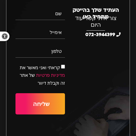
העתיד שלך בהייטק
שם
מתחיל כאן
צור איתי קשר עוד
היום
אימייל
פתח סרגל 
072-3944399
טלפון
קראתי ואני מאשר את
מדיניות פרטיות
של אתר
זה וקבלת דיוור
שליחה