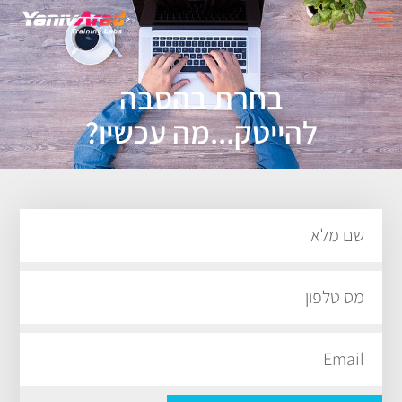
בחרת בהסבה
להייטק...מה עכשיו?