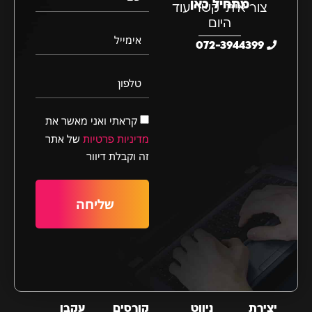
מתחיל כאן
צור איתי קשר עוד
היום
אימייל
072-3944399
טלפון
קראתי ואני מאשר את
מדיניות פרטיות
של אתר
זה וקבלת דיוור
שליחה
יצירת
ניווט
קורסים
עקבו