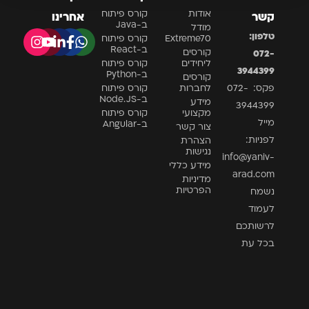
אודות
קורס פיתוח
קשר
אחרינו
ב-Java
מודל
טלפון:
Extreme70
קורס פיתוח
ב-React
קורסים
072-
ליחידים
קורס פיתוח
3944399
ב-Python
קורסים
פקס: 072-
לחברות
קורס פיתוח
ב-Node.JS
מידע
3944399
מקצועי
קורס פיתוח
מייל
ב-Angular
צור קשר
לפניות:
הצהרת
נגישות
info@yaniv-
מידע כללי
arad.com
מדיניות
הפרטיות
נשמח
לעמוד
לרשותכם
בכל עת