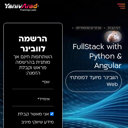
דף הבית
»
וובינרים שהסתיימו
»
הרשמה
FullStack with
לוובינר
Python &
השתתפות חינם אך
מותנית בהרשמה
Angular
מראש וקבלת
הזמנה:
הוובינר מיועד למפתחי
שם*
Web
אימייל*
אני מאשר קבלת
מידע שיווקי מיניב