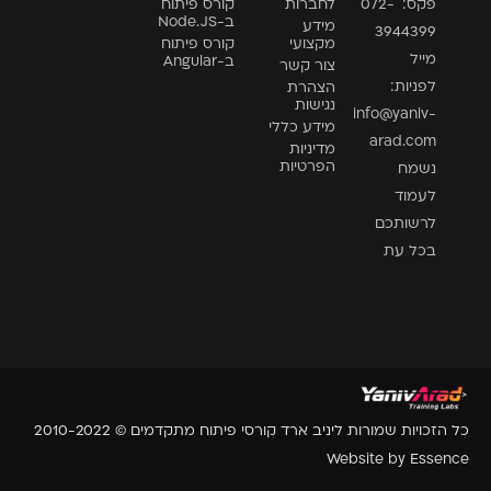
פקס: 072-
לחברות
קורס פיתוח
ב-Node.JS
מידע
3944399
מקצועי
קורס פיתוח
מייל
ב-Angular
צור קשר
לפניות:
הצהרת
נגישות
info@yaniv-
מידע כללי
arad.com
מדיניות
הפרטיות
נשמח
לעמוד
לרשותכם
בכל עת
כל הזכויות שמורות ליניב ארד קורסי פיתוח מתקדמים © 2010-2022
Website by Essence