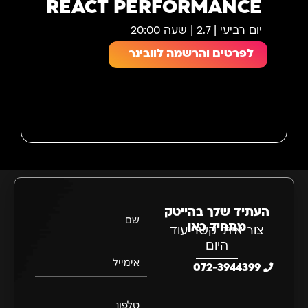
REACT PERFORMANCE
יום רביעי | 2.7 | שעה 20:00
לפרטים והרשמה לוובינר
העתיד שלך בהייטק
שם
מתחיל כאן
צור איתי קשר עוד
היום
אימייל
072-3944399
טלפון