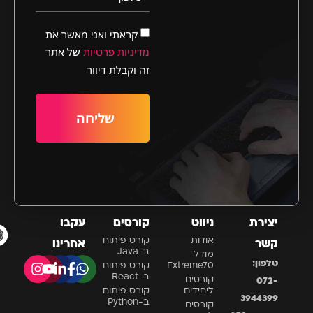
קראתי ואני מאשר את
מדיניות פרטיות
של אתר
זה וקבלת דיוור
שליחה
יצירת
ניווט
קורסים
עקבו
פתח סר
אודות
קורס פיתוח
קשר
אחרינו
ב-Java
מודל
טלפון:
Extreme70
קורס פיתוח
ב-React
קורסים
072-
ליחידים
קורס פיתוח
3944399
ב-Python
קורסים